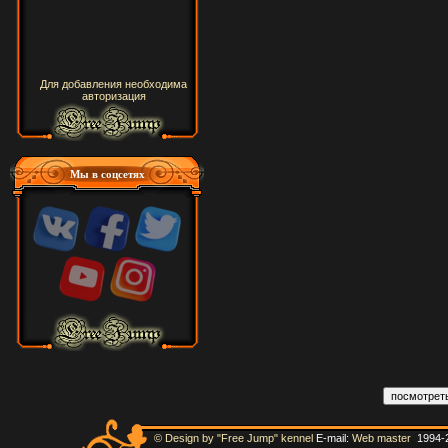
Для добавления необходима
авторизация
Мы в соцсетях
© Design by "Free Jump" kennel
E-mail:
Web master
1994-