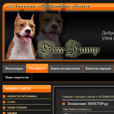
Добро
1994 г
Фотогалерея
Наш форум
Книги по кинологии
Книги по породам
Наше творчество
МЕНЮ САЙТА
НОВОСТИ ПИТОМНИКА
Главная
»
Каталог сайтов
»
ЗООМАГА
О НАС
Зоомагазин ЗООСТОР.ру
НАШИ СОБАКИ
http://www.zoostore.ru
ЩЕНКИ