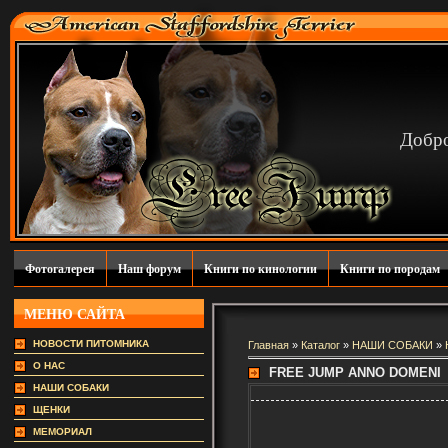
Добро
Фотогалерея
Наш форум
Книги по кинологии
Книги по породам
МЕНЮ САЙТА
НОВОСТИ ПИТОМНИКА
Главная
»
Каталог
»
НАШИ СОБАКИ
»
О НАС
FREE JUMP ANNO DOMENI
НАШИ СОБАКИ
ЩЕНКИ
МЕМОРИАЛ