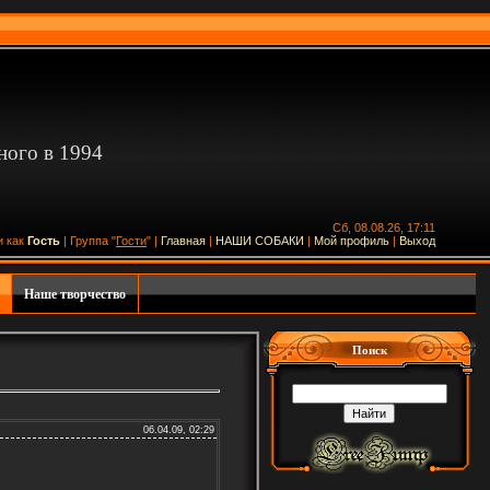
ного в 1994
Сб, 08.08.26, 17:11
и как
Гость
| Группа "
Гости
" |
Главная
|
НАШИ СОБАКИ
|
Мой профиль
|
Выход
Наше творчество
Поиск
06.04.09, 02:29