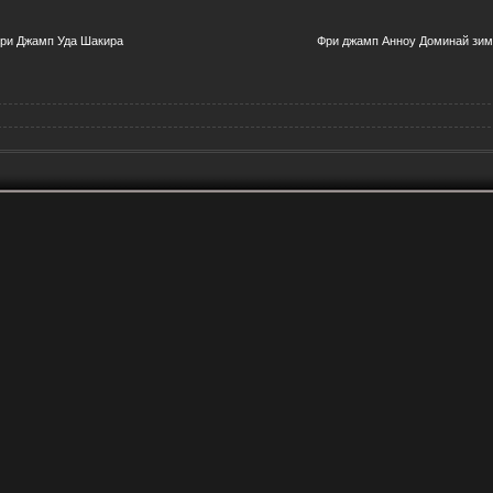
Фри Джамп Уда Шакира
Фри джамп Анноу Доминай зимо