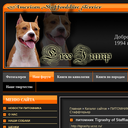
Добро
1994 г
Фотогалерея
Наш форум
Книги по кинологии
Книги по породам
Наше творчество
МЕНЮ САЙТА
НОВОСТИ ПИТОМНИКА
Главная
»
Каталог сайтов
»
ПИТОМНИКИ
Стаффтерьер
О НАС
питомник Tigrashy of Staffl
НАШИ СОБАКИ
http://tigrashy.ucoz.ru/
ЩЕНКИ