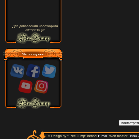
Для добавления необходима
авторизация
Мы в соцсетях
© Design by "Free Jump" kennel
E-mail:
Web master
1994-